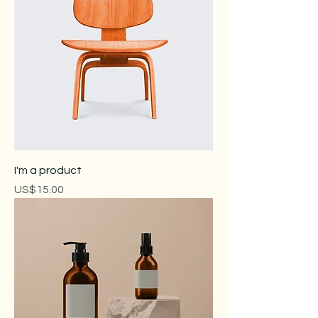
I'm a product
價格
US$15.00