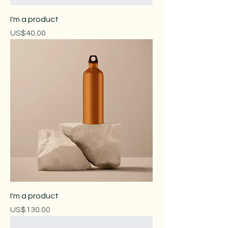
I'm a product
價格
US$40.00
I'm a product
價格
US$130.00