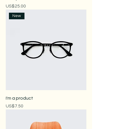
價格
US$25.00
New
I'm a product
價格
US$7.50