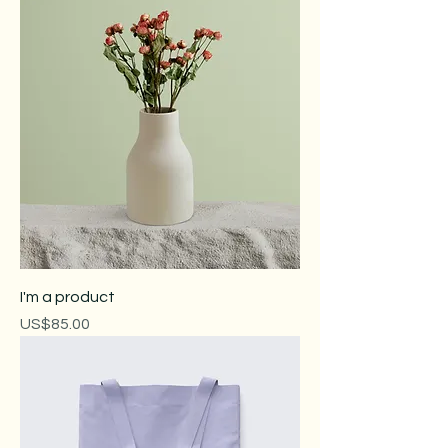
I'm a product
價格
US$85.00