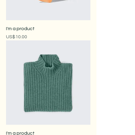
I'm a product
價格
US$10.00
I'm a product