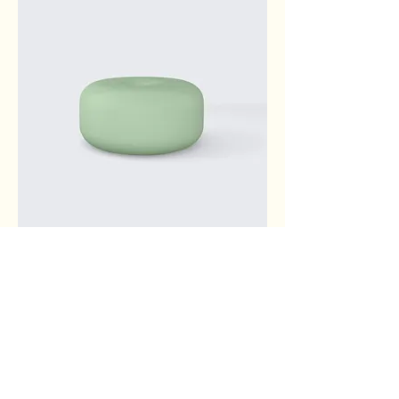
I'm a product
價格
US$45.00
Sale