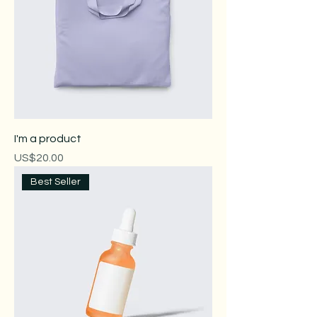
I'm a product
價格
US$20.00
Best Seller