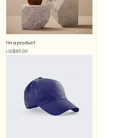
I'm a product
價格
US$85.00