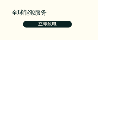
全球能源服务
立即致电
营业时间
周一至周五：上午 9:00 -
下午 5:00
周六：休息
周日：休息
关注我们获取清洁技巧
接触
全球能源服务